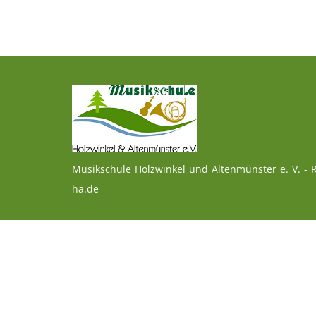
Musikschule Holzwinkel und Altenmünster e. V. - R
ha.de