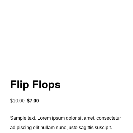
Flip Flops
Ursprünglicher
Aktueller
$
10.00
$
7.00
Preis
Preis
Sample text. Lorem ipsum dolor sit amet, consectetur
war:
ist:
adipiscing elit nullam nunc justo sagittis suscipit.
$10.00
$7.00.