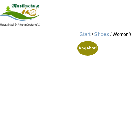
Start
Shoes
/
/ Women’
Angebot!