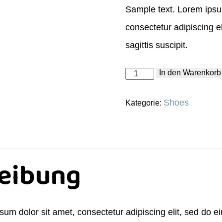
Sample text. Lorem ipsu
war:
ist:
consectetur adipiscing el
$20.00
$17.00.
sagittis suscipit.
Women's
In den Warenkorb
Shoes
Menge
Shoes
Kategorie:
eibung
sum dolor sit amet, consectetur adipiscing elit, sed do 