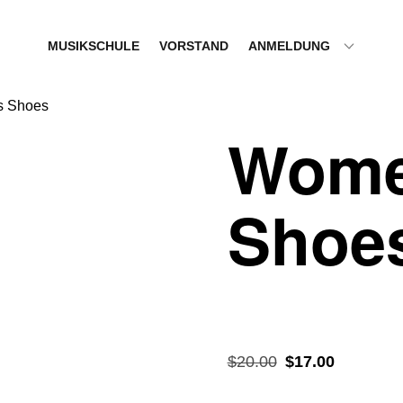
MUSIKSCHULE
VORSTAND
ANMELDUNG
s Shoes
Wome
Shoe
Ursprünglicher
Aktueller
$
20.00
$
17.00
Preis
Preis